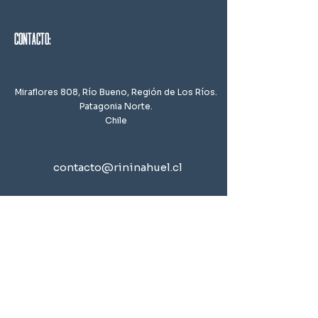
contacto:
Miraflores 808, Río Bueno,
Región de Los Ríos.
Patagonia Norte.
Chile
contacto@rininahuel.cl
+56 9 9214 0186
estamos ubicados a: