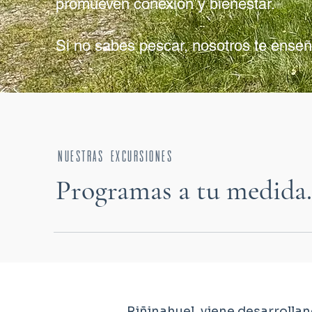
promueven conexión y bienestar.
Si no sabes pescar, nosotros te ense
nuestras excursiones
Programas a tu medida.
Riñinahuel, viene desarrolla