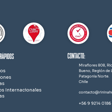
contacto:
rápidos
Miraflores 808, Rí
os
Bueno,
Región de L
Patagonia Norte.
iones
Chile
as
os Internacionales
contacto@rininahu
as
+56 9 9214 0186