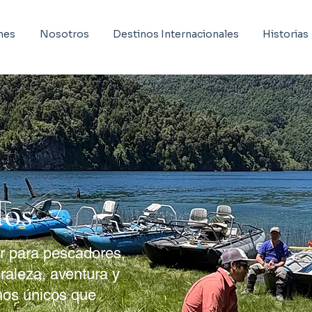
nes
Nosotros
Destinos Internacionales
Historias
dos
or para pescadores,
raleza, aventura y
nos únicos que