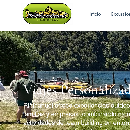
Inicio
Excursio
Viajes Personaliza
Riñinahuel ofrece experiencias outdo
familias y empresas, combinando natu
actividades de team building en entor