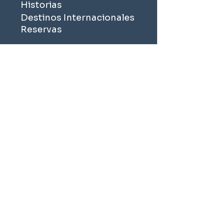
Historias
Destinos Internacionales
Reservas
Preguntas Frecuentes
Política de privacidad
Términos y Condiciones
contacto:
Miraflores 808, Río Bueno,
Región de Los Ríos.
Patagonia Norte.
Chile