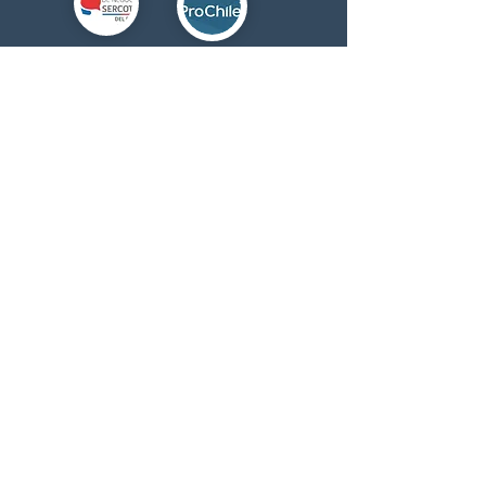
RIÑINAHUEL FLY FISHING EXPERIENCES
Experiencias premium de pesca
recreativa con mosca en Chile.
Enlaces rápidos
Inicio
Nosotros