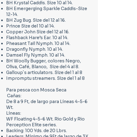
BH Krystal Caddis. Size 10 al 14.
BH Emergerging Sparkle Caddis-Size
12-14.
BH Zug Bug. Size del 12 al 16.
Prince Size del 10 al 14.
Copper John Size del 12 al 16.
Flashback Hare’s Ear. 10 al 14.
Pheasant Tail Nymph. 10 al 14.
Dragonfly Nymph. 10 al 14.
Damsel Fly Nymph. 10 al 14.
BH Woolly Bugger, colores Negro,
Oliva, Café, Blanco, Size del 4 al 8.
Galloup`s articulators. Size del 1 al 8
Impromptu streamers. Size del 1 al 8
Para pesca con Mosca Seca
Cañas:
De 8 a 9 Ft, de largo para Líneas 4-5-6
Wt.
Líneas:
WF Floating 4-5-6 Wt. Rio Gold y Rio
Perception Elite series.
Backing: 100 Yds. de 20 Lbrs.
Leaders: Mínimo de 9Ft de largo de 3X