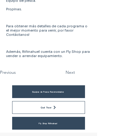
Equipo de pesca.
Propinas.
Para obtener más detalles de cada programa o
el mejor momento para venir, por favor
Contáctanos!
Además, Riñinahuel cuenta con un Fly Shop para
vender o arrendar equipamiento.
Previous
Next
Equipos de Pesca Recomendados
Qué Traer
Fly Shop Riñinahuel