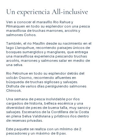
Un experiencia All-inclusive
Ven a conocer el maravillo Rio Rahue y
Pilmaiquen en todo su esplendor con una pesca
maravillosa de truchas marrones, arcoíris y
salmones Cohos.
También, el rio Maullin desde su nacimiento en el
lago Llanquihue, recorriendo paisajes únicos de
bosques sumergidos y manglares, que entrega
una maravillosa experiencia pescando truchas
arcoíris, marrones y salmones salar en medio de
una selva.
Rio Petrohue en todo su esplendor detrás del
volcán Osorno, recorriendo afluentes en
búsqueda de truchas sigilosas y salvajes.
Disfruta de varios días persiguiendo salmones
Chinook.
Una semana de pesca inolvidable por ríos
cargados de historia, belleza escénica y una
diversidad de peces de buena talla, muy sanos y
salvajes. Escenarios de la Cordillera de la Costa
en plena Selva Valdiviana y prístinos ríos dentro
de reservas privadas.
Este paquete se realiza con un mínimo de 2
pescadores y un máximo de 8 pax.