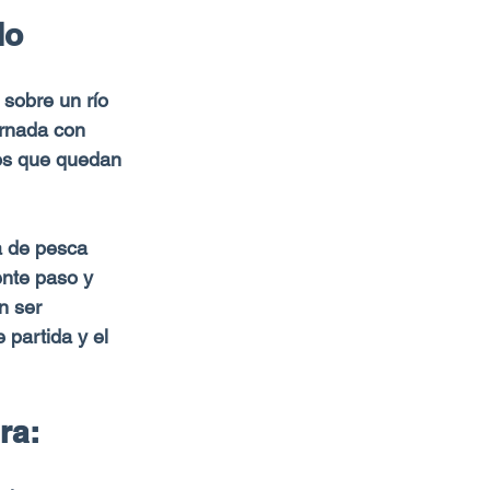
do
sobre un río 
ornada con 
os que quedan 
a de pesca 
ente paso y 
n ser 
 partida y el 
ra: