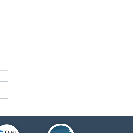
elato de viaje: del
er lance al último
decer