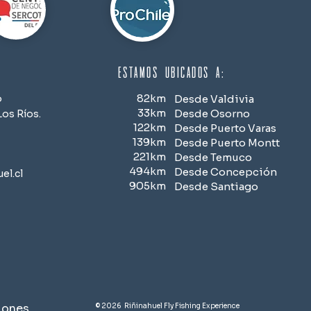
estamos ubicados a:
82km
o
Desde Valdivia
33km
Desde Osorno
os Ríos.
122km
Desde Puerto Varas
139km
Desde Puerto Montt
221km
Desde Temuco
494km
Desde Concepción
el.cl
905km
Desde Santiago
iones
© 2026 Riñinahuel Fly Fishing Experience