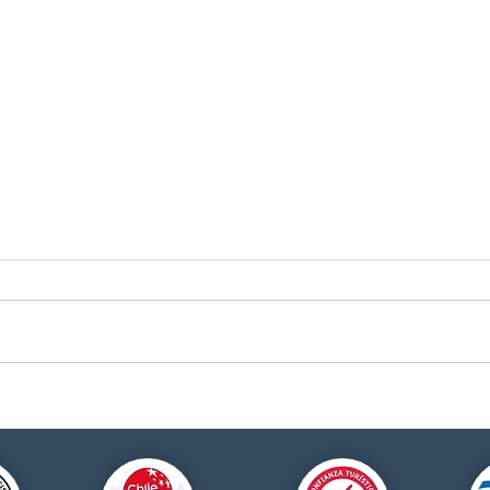
Donde el sur susurra
Un r
historias
prim
atar