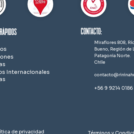
contacto:
rápidos
Miraflores 808, Rí
os
Bueno,
Región de L
Patagonia Norte.
iones
Chile
as
os Internacionales
contacto@rininahu
as
+56 9 9214 0186
ítica de privacidad
Términos y Condic